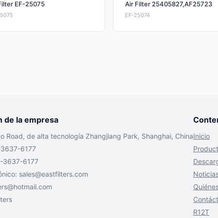
Filter EF-25075
Air Filter 25405827,AF25723
25075
EF-25074
n de la empresa
Conte
bo Road, de alta tecnología Zhangjiang Park, Shanghai, China
Inicio
-3637-6177
Produc
1-3637-6177
Descar
ónico:
sales@eastfilters.com
Noticia
ters@hotmail.com
Quiéne
ters
Contác
R12T