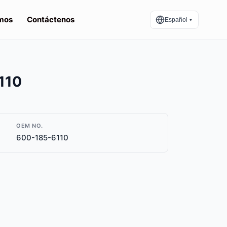
mos
Contáctenos
Español
▼
6110
OEM NO.
600-185-6110