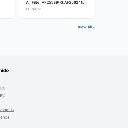
Air Filter AF25589(R),AF25624(L)
EF-25072
View All »
nido
tos
gar
s
s somos
tenos