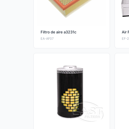
Filtro de aire a3231c
Air 
EA-AF07
EF-