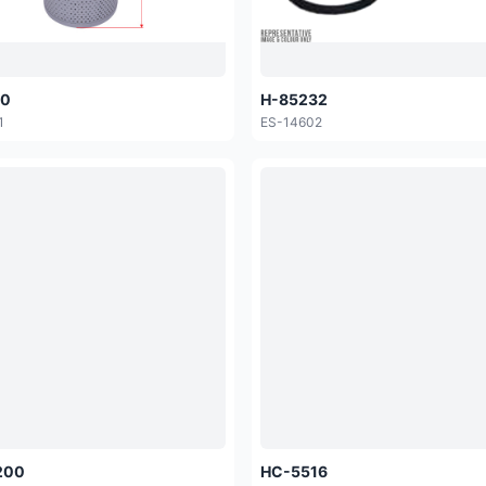
70
H-85232
1
ES-14602
200
HC-5516