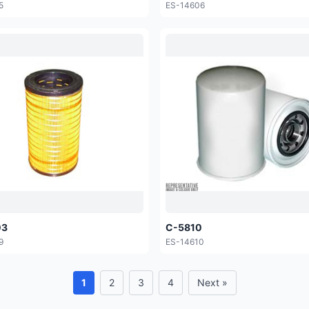
5
ES-14606
03
C-5810
9
ES-14610
1
2
3
4
Next »