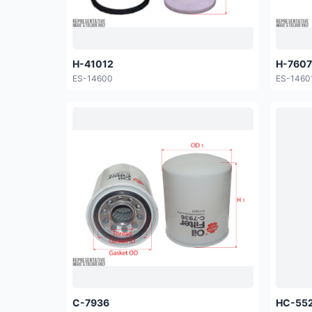
H-41012
H-760
ES-14600
ES-1460
C-7936
HC-55